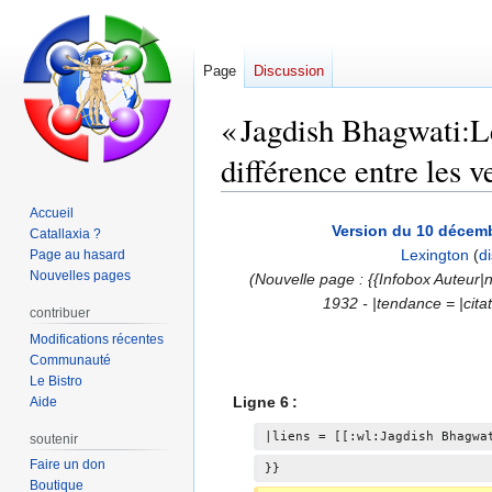
Page
Discussion
« Jagdish Bhagwati:Le
différence entre les v
Accueil
Aller
Aller
Version du 10 décemb
Catallaxia ?
à
à
Lexington
(
d
Page au hasard
la
la
Nouvelles pages
(Nouvelle page : {{Infobox Auteu
navigation
recherche
1932 - |tendance = |citat
contribuer
Modifications récentes
Communauté
Le Bistro
Ligne 6 :
Aide
|liens = [[:wl:Jagdish Bhagwa
soutenir
Faire un don
}}
Boutique