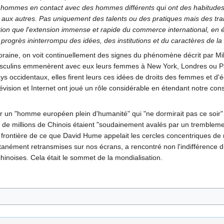
des hommes en contact avec des hommes différents qui ont des habitudes
r aux autres. Pas uniquement des talents ou des pratiques mais des trai
ation que l'extension immense et rapide du commerce international, en ét
rogrès ininterrompu des idées, des institutions et du caractères de l
ine, on voit continuellement des signes du phénomène décrit par Mill.
asculins emmenèrent avec eux leurs femmes à New York, Londres ou Pa
ys occidentaux, elles firent leurs ces idées de droits des femmes et d'é
lévision et Internet ont joué un rôle considérable en étendant notre c
 un "homme européen plein d'humanité" qui "ne dormirait pas ce soir" s'
 de millions de Chinois étaient "soudainement avalés par un tremblement
e la frontière de ce que David Hume appelait les cercles concentriques d
anément retransmises sur nos écrans, a rencontré non l'indifférence 
hinoises. Cela était le sommet de la mondialisation.