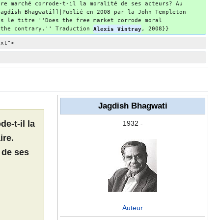
bre marché corrode-t-il la moralité de ses acteurs? Au 
Jagdish Bhagwati]]|Publié en 2008 par la John Templeton 
us le titre ''Does the free market corrode moral 
 the contrary.'' Traduction 
Alexis Vintray
, 2008}}
ext">
Jagdish Bhagwati
e-t-il la
1932 -
ire.
é de ses
Auteur