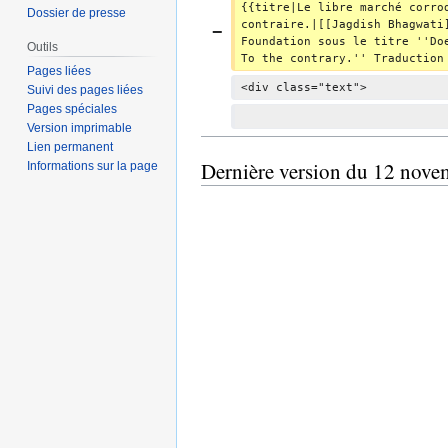
{{titre|Le libre marché corro
Dossier de presse
contraire.|[[Jagdish Bhagwati
Foundation sous le titre ''Do
Outils
To the contrary.'' Traduction
Pages liées
<div class="text">
Suivi des pages liées
Pages spéciales
Version imprimable
Lien permanent
Dernière version du 12 nove
Informations sur la page