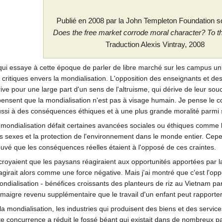
Publié en 2008 par la John Templeton Foundation sou
Does the free market corrode moral character? To th
Traduction Alexis Vintray, 2008
ui essaye à cette époque de parler de libre marché sur les campus uni
critiques envers la mondialisation. L'opposition des enseignants et des
e pour une large part d'un sens de l'altruisme, qui dérive de leur sou
pensent que la mondialisation n'est pas à visage humain. Je pense le co
 aussi à des conséquences éthiques et à une plus grande moralité parmi 
 mondialisation défait certaines avancées sociales ou éthiques comme la
es sexes et la protection de l'environnement dans le monde entier. Cep
trouvé que les conséquences réelles étaient à l'opposé de ces craintes.
yaient que les paysans réagiraient aux opportunités apportées par la mo
 agirait alors comme une force négative. Mais j'ai montré que c'est l'opp
dialisation - bénéfices croissants des planteurs de riz au Vietnam par e
u maigre revenu supplémentaire que le travail d'un enfant peut rapporter
la mondialisation, les industries qui produisent des biens et des servi
te concurrence a réduit le fossé béant qui existait dans de nombreux pa