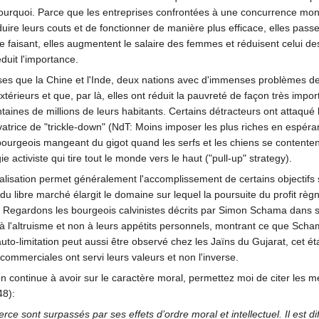
rquoi. Parce que les entreprises confrontées à une concurrence mondi
uire leurs couts et de fonctionner de manière plus efficace, elles pas
faisant, elles augmentent le salaire des femmes et réduisent celui de
duit l'importance.
es que la Chine et l'Inde, deux nations avec d'immenses problèmes de 
rieurs et que, par là, elles ont réduit la pauvreté de façon très impo
ntaines de millions de leurs habitants. Certains détracteurs ont attaqué
vatrice de "trickle-down" (NdT: Moins imposer les plus riches en espéra
ourgeois mangeant du gigot quand les serfs et les chiens se contentent 
activiste qui tire tout le monde vers le haut ("pull-up" strategy).
isation permet généralement l'accomplissement de certains objectifs so
u libre marché élargit le domaine sur lequel la poursuite du profit règn
. Regardons les bourgeois calvinistes décrits par Simon Schama dans son
 l'altruisme et non à leurs appétits personnels, montrant ce que Sch
uto-limitation peut aussi être observé chez les Jaïns du Gujarat, cet ét
s commerciales ont servi leurs valeurs et non l'inverse.
on continue à avoir sur le caractère moral, permettez moi de citer les me
8):
nt surpassés par ses effets d’ordre moral et intellectuel. Il est diffici