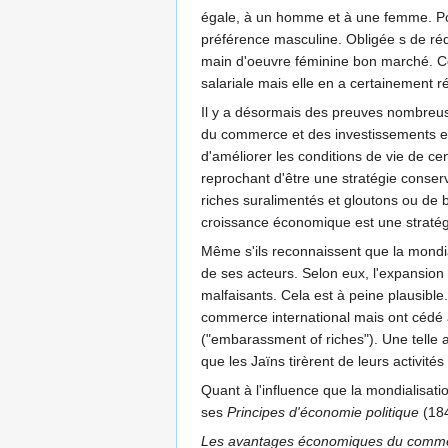
égale, à un homme et à une femme. Pou
préférence masculine. Obligée s de réd
main d'oeuvre féminine bon marché. Ce 
salariale mais elle en a certainement ré
Il y a désormais des preuves nombreus
du commerce et des investissements exté
d'améliorer les conditions de vie de ce
reprochant d'être une stratégie conser
riches suralimentés et gloutons ou de b
croissance économique est une stratégie 
Même s'ils reconnaissent que la mondial
de ses acteurs. Selon eux, l'expansion d
malfaisants. Cela est à peine plausible
commerce international mais ont cédé à
("embarassment of riches"). Une telle a
que les Jaïns tirèrent de leurs activité
Quant à l'influence que la mondialisati
ses
Principes d'économie politique
(184
Les avantages économiques du commerce so