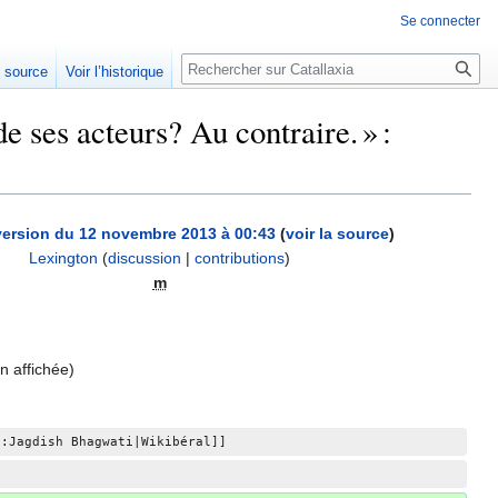
Se connecter
Rechercher
e source
Voir l’historique
e ses acteurs? Au contraire. » :
version du 12 novembre 2013 à 00:43
(
voir la source
)
Lexington
(
discussion
|
contributions
)
m
n affichée)
l:Jagdish Bhagwati|Wikibéral]]