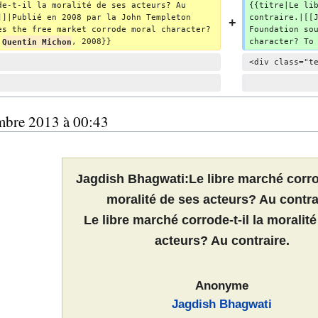
u
de-t-il la moralité de ses acteurs? Au 
{{titre|Le li
m
]]|Publié en 2008 par la John Templeton 
contraire.|[[
es the free market corrode moral character? 
Foundation so
é
 
Quentin Michon
, 2008}}
character? To
d
<div class="t
e
s
m
o
mbre 2013 à 00:43
d
i
f
i
Jagdish Bhagwati:Le libre marché corrod
c
moralité de ses acteurs? Au contra
a
Le libre marché corrode-t-il la moralit
t
i
acteurs? Au contraire.
o
n
s
Anonyme
Jagdish Bhagwati