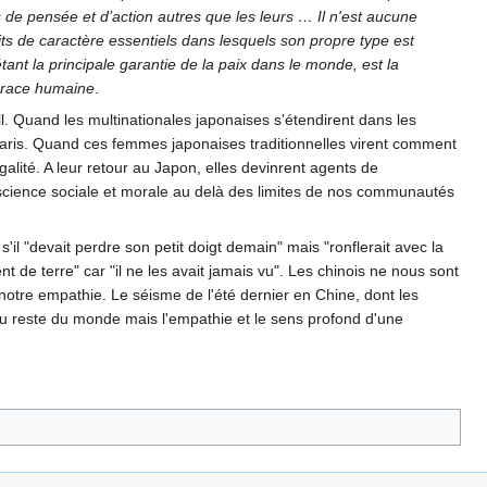
 de pensée et d’action autres que les leurs … Il n'est aucune
ts de caractère essentiels dans lesquels son propre type est
ant la principale garantie de la paix dans le monde, est la
a race humaine
.
 Quand les multinationales japonaises s'étendirent dans les
ris. Quand ces femmes japonaises traditionnelles virent comment
galité. A leur retour au Japon, elles devinrent agents de
onscience sociale et morale au delà des limites de nos communautés
il "devait perdre son petit doigt demain" mais "ronflerait avec la
 de terre" car "il ne les avait jamais vu". Les chinois ne nous sont
e notre empathie. Le séisme de l'été dernier en Chine, dont les
du reste du monde mais l'empathie et le sens profond d'une