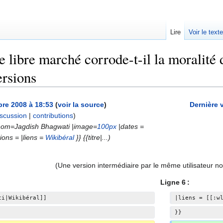
Lire
Voir le text
 libre marché corrode-t-il la moralité d
ersions
re 2008 à 18:53
(
voir la source
)
Dernière 
iscussion
|
contributions
)
r|nom=Jagdish Bhagwati |image=
100px
|dates =
A
ions = |liens =
Wikibéral
}} {{titre|...)
u
c
(Une version intermédiaire par le même utilisateur no
u
n
Ligne 6 :
r
ti|Wikibéral]]
|liens = [[:w
é
}}
s