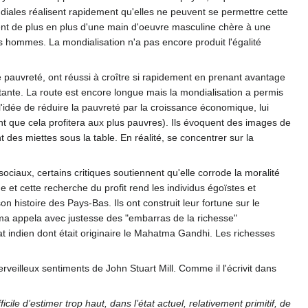
ales réalisent rapidement qu'elles ne peuvent se permettre cette
sent de plus en plus d'une main d'oeuvre masculine chère à une
s hommes. La mondialisation n'a pas encore produit l'égalité
pauvreté, ont réussi à croître si rapidement en prenant avantage
rtante. La route est encore longue mais la mondialisation a permis
 l'idée de réduire la pauvreté par la croissance économique, lui
nt que cela profitera aux plus pauvres). Ils évoquent des images de
des miettes sous la table. En réalité, se concentrer sur la
ciaux, certains critiques soutiennent qu'elle corrode la moralité
e et cette recherche du profit rend les individus égoïstes et
 histoire des Pays-Bas. Ils ont construit leur fortune sur le
ama appela avec justesse des "embarras de la richesse"
at indien dont était originaire le Mahatma Gandhi. Les richesses
rveilleux sentiments de John Stuart Mill. Comme il l'écrivit dans
le d’estimer trop haut, dans l’état actuel, relativement primitif, de