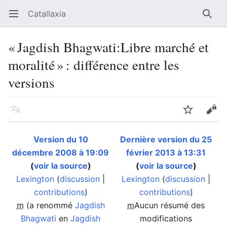
Catallaxia
Ouvrir le menu principal
Reche
« Jagdish Bhagwati:Libre marché et
moralité » : différence entre les
versions
Langue
Suivre
Modifier
Version du 10
Dernière version du 25
décembre 2008 à 19:09
février 2013 à 13:31
(
voir la source
)
(
voir la source
)
Lexington
(
discussion
|
Lexington
(
discussion
|
contributions
)
contributions
)
m
(a renommé
Jagdish
m
Aucun résumé des
Bhagwati
en
Jagdish
modifications