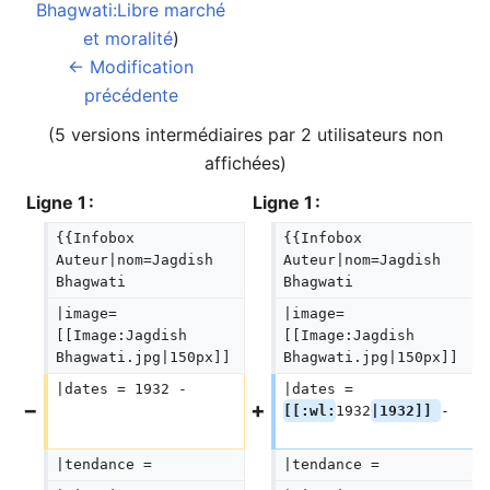
Bhagwati:Libre marché
et moralité
)
← Modification
précédente
(5 versions intermédiaires par 2 utilisateurs non
affichées)
Ligne 1 :
Ligne 1 :
{{Infobox 
{{Infobox 
Auteur|nom=Jagdish 
Auteur|nom=Jagdish 
Bhagwati
Bhagwati
|image=
|image=
[[Image:Jagdish 
[[Image:Jagdish 
Bhagwati.jpg|150px]]
Bhagwati.jpg|150px]]
|dates = 1932 -  
|dates = 
[[:wl:
1932
|1932]] 
- 
|tendance =  
|tendance =  