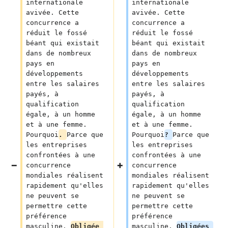
internationale 
internationale 
avivée. Cette 
avivée. Cette 
concurrence a 
concurrence a 
réduit le fossé 
réduit le fossé 
béant qui existait 
béant qui existait 
dans de nombreux 
dans de nombreux 
pays en 
pays en 
développements 
développements 
entre les salaires 
entre les salaires 
payés, à 
payés, à 
qualification 
qualification 
égale, à un homme 
égale, à un homme 
et à une femme. 
et à une femme. 
Pourquoi
. 
Parce que 
Pourquoi
? 
Parce que 
les entreprises 
les entreprises 
confrontées à une 
confrontées à une 
concurrence 
concurrence 
mondiales réalisent 
mondiales réalisent 
rapidement qu'elles 
rapidement qu'elles 
ne peuvent se 
ne peuvent se 
permettre cette 
permettre cette 
préférence 
préférence 
masculine. 
Obligée 
masculine. 
Obligées 