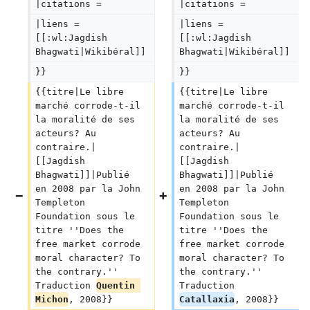
|citations =  
|citations =  
|liens = 
|liens = 
[[:wl:Jagdish 
[[:wl:Jagdish 
Bhagwati|Wikibéral]]
Bhagwati|Wikibéral]]
}}
}}
{{titre|Le libre 
{{titre|Le libre 
marché corrode-t-il 
marché corrode-t-il 
la moralité de ses 
la moralité de ses 
acteurs? Au 
acteurs? Au 
contraire.|
contraire.|
[[Jagdish 
[[Jagdish 
Bhagwati]]|Publié 
Bhagwati]]|Publié 
en 2008 par la John 
en 2008 par la John 
Templeton 
Templeton 
Foundation sous le 
Foundation sous le 
titre ''Does the 
titre ''Does the 
free market corrode 
free market corrode 
moral character? To 
moral character? To 
the contrary.'' 
the contrary.'' 
Traduction 
Quentin 
Traduction 
Michon
, 2008}}
Catallaxia
, 2008}}