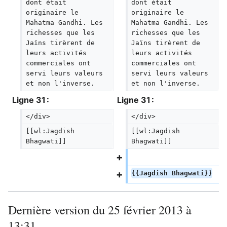
dont était 
dont était 
originaire le 
originaire le 
Mahatma Gandhi. Les 
Mahatma Gandhi. Les 
richesses que les 
richesses que les 
Jaïns tirèrent de 
Jaïns tirèrent de 
leurs activités 
leurs activités 
commerciales ont 
commerciales ont 
servi leurs valeurs 
servi leurs valeurs 
et non l'inverse.
et non l'inverse.
Ligne 31 :
Ligne 31 :
</div>
</div>
[[wl:Jagdish 
[[wl:Jagdish 
Bhagwati]]
Bhagwati]]
{{Jagdish Bhagwati}}
Dernière version du 25 février 2013 à
13:31