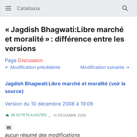
Catallaxia
Ouvrir le menu principal
Reche
« Jagdish Bhagwati:Libre marché
et moralité » : différence entre les
versions
Page
Discussion
← Modification précédente
Modification suivante →
Jagdish Bhagwati:Libre marché et moralité
(voir la
source)
Version du 10 décembre 2008 à 19:09
,
36 OCTETS AJOUTÉS
10 DÉCEMBRE 2008
m
aucun résumé des modifications