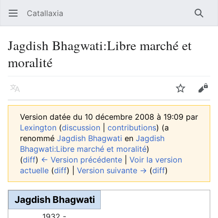
Catallaxia
Ouvrir le menu principal
Reche
Jagdish Bhagwati:Libre marché et
moralité
Langue
Suivre
Modifier
Version datée du 10 décembre 2008 à 19:09 par
Lexington
(
discussion
|
contributions
)
(a
renommé
Jagdish Bhagwati
en
Jagdish
Bhagwati:Libre marché et moralité
)
(
diff
)
← Version précédente
|
Voir la version
actuelle
(
diff
) |
Version suivante →
(
diff
)
Jagdish Bhagwati
1932 -