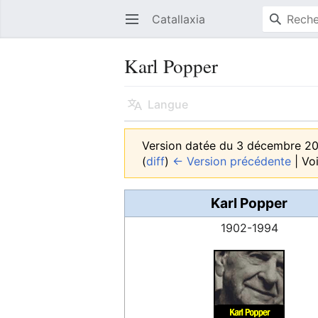
Catallaxia
Ouvrir le menu principal
Karl Popper
Langue
Version datée du 3 décembre 2
(
diff
)
← Version précédente
| Voi
Karl Popper
1902-1994