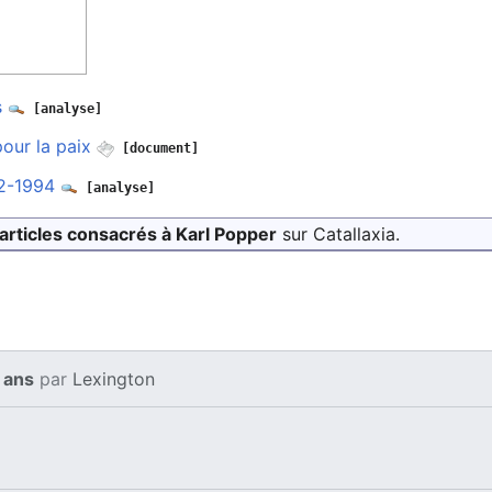
s
[analyse]
our la paix
[document]
02-1994
[analyse]
articles consacrés à Karl Popper
sur Catallaxia.
8 ans
par
Lexington