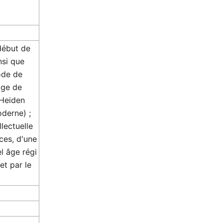
début de
nsi que
ode de
âge de
 Heiden
oderne) ;
llectuelle
ces, d'une
l âge régi
et par le