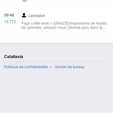
09:46
Lexington
+5 713
Page créée avec « {{titre2|Entreprenants de toutes
les activités, unissez-vous ||Article paru dans le
numéro 116 (septembre 1984) des ''Quatre Vérités'',
revue pub... »
Catallaxia
Politique de confidentialité
Version de bureau