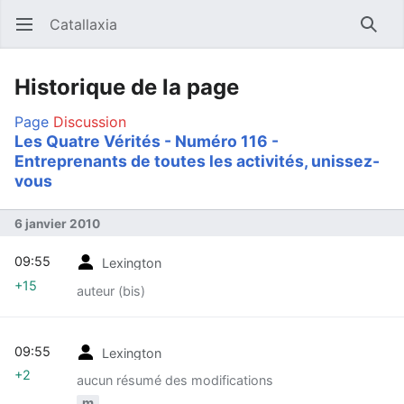
Catallaxia
Ouvrir le menu principal
Reche
Historique de la page
Page
Discussion
Les Quatre Vérités - Numéro 116 -
Entreprenants de toutes les activités, unissez-
vous
6 janvier 2010
09:55
Lexington
+15
auteur (bis)
09:55
Lexington
+2
aucun résumé des modifications
m