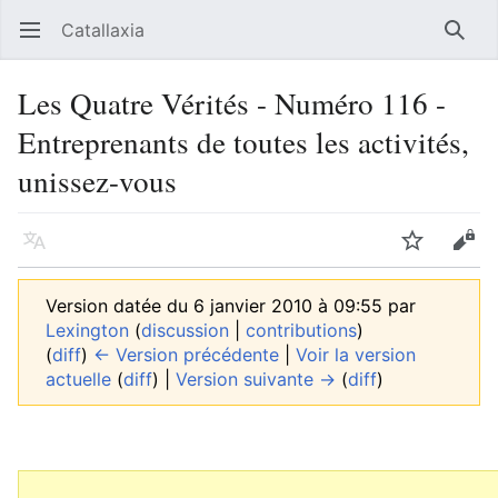
Catallaxia
Ouvrir le menu principal
Reche
Les Quatre Vérités - Numéro 116 -
Entreprenants de toutes les activités,
unissez-vous
Langue
Suivre
Modifier
Version datée du 6 janvier 2010 à 09:55 par
Lexington
(
discussion
|
contributions
)
(
diff
)
← Version précédente
|
Voir la version
actuelle
(
diff
) |
Version suivante →
(
diff
)