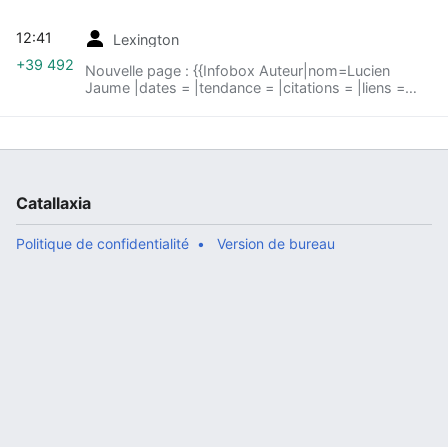
12:41
Lexington
+39 492
Nouvelle page : {{Infobox Auteur|nom=Lucien
Jaume |dates = |tendance = |citations = |liens =
Wikibéral }} {{titre|Le libéralisme français après la
Révolution, comparé a...
Catallaxia
Politique de confidentialité
Version de bureau