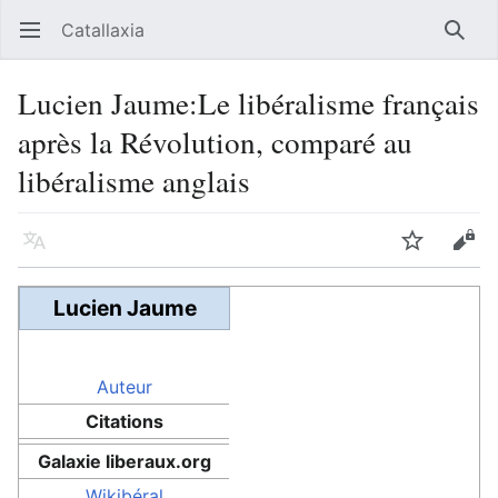
Catallaxia
Ouvrir le menu principal
Reche
Lucien Jaume:Le libéralisme français
après la Révolution, comparé au
libéralisme anglais
Langue
Suivre
Modifier
Lucien Jaume
Auteur
Citations
Galaxie liberaux.org
Wikibéral