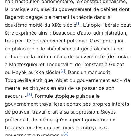
naît l’institution parlementaire, le constitutionnalisme,
la pratique anglaise du gouvernement de cabinet dont
Bagehot dégage pleinement la théorie dans la
[1]
deuxième moitié du XIXe siècle
. L’utopie libérale peut
être exprimée ainsi : beaucoup d’auto-administration,
très peu de gouvernement politique. C’est pourquoi,
en philosophie, le libéralisme est généralement une
critique de la notion même de souveraineté (de Locke
à Montesquieu et Tocqueville, de Constant à Guizot
[2]
ou Hayek au XXe siècle)
. Dans un manuscrit,
Tocqueville écrit que l’objet du gouvernement est « de
mettre les citoyens en état de se passer de son
[3]
secours »
. Formule utopique puisque le
gouvernement travaillerait contre ses propres intérêts
de pouvoir, travaillerait à sa suppression. Sieyès
prétendait, de même, qu’on « peut gouverner un
troupeau ou des moines, mais les citoyens se
[4]
gouvernent eux-mêmes »
.