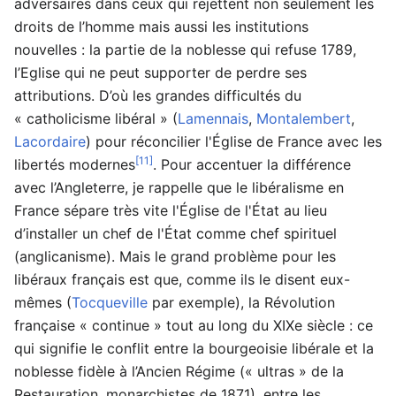
adversaires dans ceux qui rejettent non seulement les
droits de l’homme mais aussi les institutions
nouvelles : la partie de la noblesse qui refuse 1789,
l’Eglise qui ne peut supporter de perdre ses
attributions. D’où les grandes difficultés du
« catholicisme libéral » (
Lamennais
,
Montalembert
,
Lacordaire
) pour réconcilier l'Église de France avec les
[11]
libertés modernes
. Pour accentuer la différence
avec l’Angleterre, je rappelle que le libéralisme en
France sépare très vite l'Église de l'État au lieu
d’installer un chef de l'État comme chef spirituel
(anglicanisme). Mais le grand problème pour les
libéraux français est que, comme ils le disent eux-
mêmes (
Tocqueville
par exemple), la Révolution
française « continue » tout au long du XIXe siècle : ce
qui signifie le conflit entre la bourgeoisie libérale et la
noblesse fidèle à l’Ancien Régime (« ultras » de la
Restauration, monarchistes de 1871), entre les