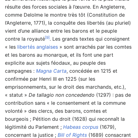
résulte des forces sociales à l’œuvre. En Angleterre,
comme Delolme le montre très tôt (Constitution de
l’Angleterre, 1771), la conquête des libertés (au pluriel)
vient d’une alliance entre les barons et le peuple
[9]
contre la royauté
. Les grands textes qui consignent
« les
libertés anglaises
» sont arrachés par les comtes
et les barons au monarque, et ils font une part
explicite aux sujets féodaux, au peuple des
campagnes :
Magna Carta
, concédée en 1215 et
confirmée par Henri III en 1225 (sur les
emprisonnements, sur le droit des marchands, etc.),
« statut »
De tallagio non concedendo
(1297) : pas de
contribution sans « le consentement et la commune
volonté » des clercs, des barons, comtes et
bourgeois ; Pétition du droit (1628) qui reconnaît la
légitimité du Parlement ;
Habeas corpus
(1679),
concernant la justice ;
Bill of Rights
(1689) consacrant