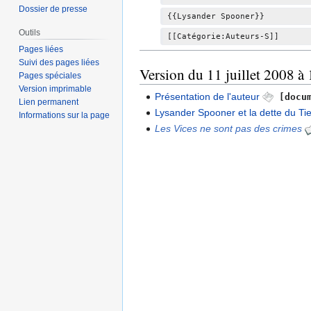
é
Dossier de presse
{{Lysander Spooner}}
d
Outils
e
[[Catégorie:Auteurs-S]]
Pages liées
s
Suivi des pages liées
m
Version du 11 juillet 2008 à
Pages spéciales
o
Version imprimable
Présentation de l'auteur
[docum
d
Lien permanent
Lysander Spooner et la dette du T
i
Informations sur la page
Les Vices ne sont pas des crimes
f
i
c
a
t
i
o
n
s