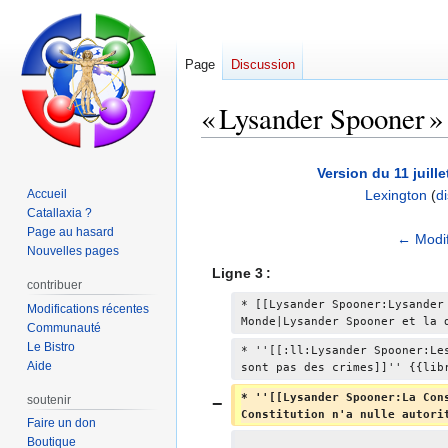
Page
Discussion
« Lysander Spooner » :
Aller
Aller
Version du 11 juill
à
à
Accueil
Lexington
(
d
la
la
Catallaxia ?
navigation
recherche
Page au hasard
A
← Modif
Nouvelles pages
u
Ligne 3 :
c
contribuer
u
* [[Lysander Spooner:Lysander
Modifications récentes
Monde|Lysander Spooner et la 
n
Communauté
Le Bistro
r
* ''[[:ll:Lysander Spooner:Le
Aide
sont pas des crimes]]'' {{lib
é
s
* ''[[Lysander Spooner:La Con
soutenir
u
Constitution n'a nulle autori
Faire un don
m
Boutique