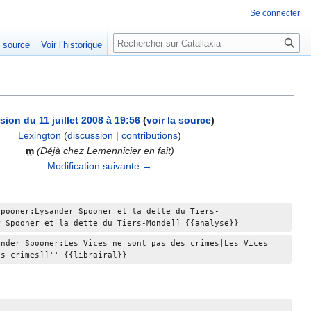
Se connecter
Rechercher
e source
Voir l’historique
sion du 11 juillet 2008 à 19:56
(
voir la source
)
Lexington
(
discussion
|
contributions
)
m
(Déjà chez Lemennicier en fait)
Modification suivante →
Spooner:Lysander Spooner et la dette du Tiers-
r Spooner et la dette du Tiers-Monde]] {{analyse}}
ander Spooner:Les Vices ne sont pas des crimes|Les Vices 
es crimes]]'' {{librairal}}