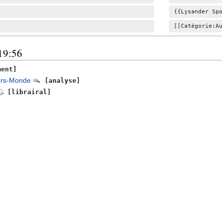
{{Lysander Sp
[[Catégorie:A
 19:56
ent]
iers-Monde
[analyse]
[librairal]