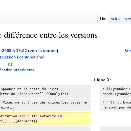
Lire
Voir le text
 différence entre les versions
et 2008 à 19:52
(
voir la source
)
Ver
iscussion
|
contributions
)
m
ication précédente
Ligne 3 :
 Spooner et la dette du Tiers-
* [[Lysander 
dette du Tiers-Monde]] {{analyse}}
Monde|Lysande
s Vices ne sont pas des crimes|Les Vices ne 
* ''[[:ll:Lys
rairal}}
ne sont pas d
stitution n'a nulle autorité|La 
té]]'' {{document}}