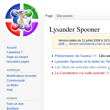
Page
Discussion
Lysander Spooner
Version datée du 11 juillet 2008 à 19:
(
diff
)
← Version précédente
|
Voir la ve
Accueil
Catallaxia ?
Aller
Aller
Présentation de l'auteur
[docum
Page au hasard
à
à
Lysander Spooner et la dette du T
Nouvelles pages
la
la
Les Vices ne sont pas des crimes
contribuer
navigation
recherche
La Constitution n'a nulle autorité
Modifications récentes
Communauté
Le Bistro
Aide
soutenir
Faire un don
Boutique