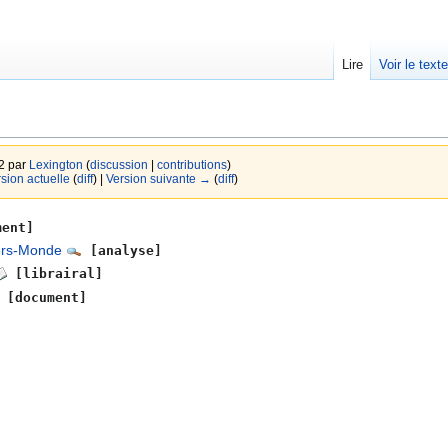
Lire
Voir le text
52 par
Lexington
(
discussion
|
contributions
)
rsion actuelle
(
diff
) |
Version suivante →
(
diff
)
ent]
iers-Monde
[analyse]
[librairal]
[document]