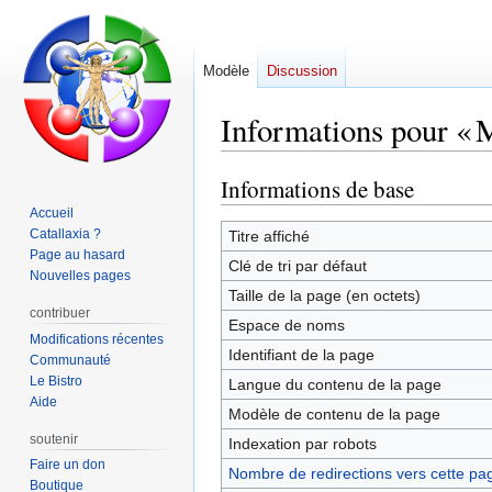
Modèle
Discussion
Informations pour « 
Informations de base
Aller
Aller
à
à
Accueil
la
la
Catallaxia ?
Titre affiché
Page au hasard
navigation
recherche
Clé de tri par défaut
Nouvelles pages
Taille de la page (en octets)
contribuer
Espace de noms
Modifications récentes
Identifiant de la page
Communauté
Le Bistro
Langue du contenu de la page
Aide
Modèle de contenu de la page
soutenir
Indexation par robots
Faire un don
Nombre de redirections vers cette pa
Boutique