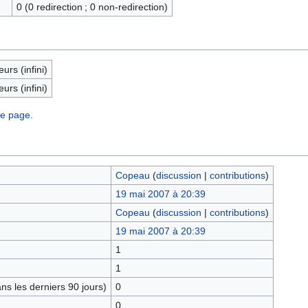
0 (0 redirection ; 0 non-redirection)
eurs (infini)
eurs (infini)
te page.
Copeau
(
discussion
|
contributions
)
19 mai 2007 à 20:39
Copeau
(
discussion
|
contributions
)
19 mai 2007 à 20:39
1
1
s les derniers 90 jours)
0
0