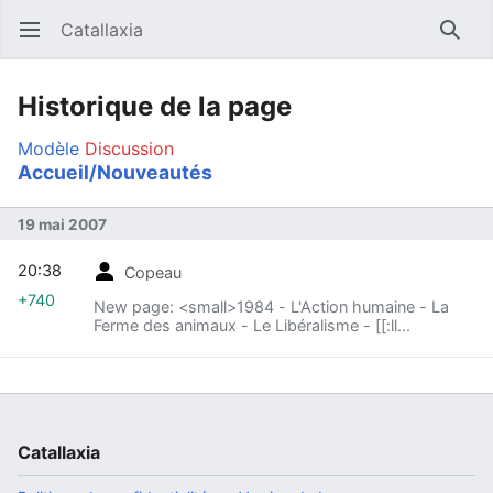
Catallaxia
Ouvrir le menu principal
Reche
Historique de la page
Modèle
Discussion
Accueil/Nouveautés
19 mai 2007
20:38
Copeau
+740
New page: <small>1984 - L'Action humaine - La
Ferme des animaux - Le Libéralisme - [[:ll...
Catallaxia