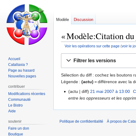
Modèle
Discussion
« Modèle:Citation du j
Voir les opérations sur cette page
(
voir le 
Aller
Aller
Accueil
Filtrer les versions
à
à
Catallaxia ?
la
la
Page au hasard
Sélection du diff : cochez les boutons
navigation
recherche
Nouvelles pages
Légende :
(actu)
= différence avec la d
contribuer
actu
diff
21 mai 2007 à 13:00
‎
C
21
Modifications récentes
entre les oppresseurs et les opprimé
mai
Communauté
2007
Le Bistro
Aide
soutenir
Politique de confidentialité
À propos de Catal
Faire un don
Boutique