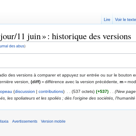
Lire
Voir le text
our/11 juin » : historique des versions
journal des abus
)
 radio des versions à comparer et appuyez sur entrée ou sur le bouton e
ernière version,
(diff)
= différence avec la version précédente,
m
= modi
opeau
discussion
contributions
‎
537 octets
+537
‎
New page: 
s, les spoliateurs et les spoliés ; dès l'origine des sociétés, l'humanité 
laxia
Avertissements
Version mobile