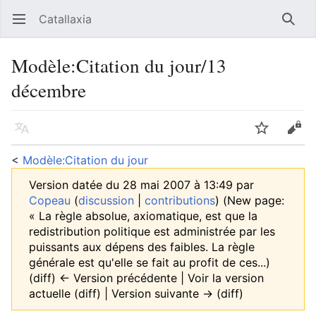
Catallaxia
Ouvrir le menu principal
Reche
Modèle
:
Citation du jour/13
décembre
Langue
Suivre
Modifier
<
Modèle:Citation du jour
Version datée du 28 mai 2007 à 13:49 par
Copeau
(
discussion
|
contributions
)
(New page:
« La règle absolue, axiomatique, est que la
redistribution politique est administrée par les
puissants aux dépens des faibles. La règle
générale est qu'elle se fait au profit de ces...)
(diff) ← Version précédente | Voir la version
actuelle (diff) | Version suivante → (diff)