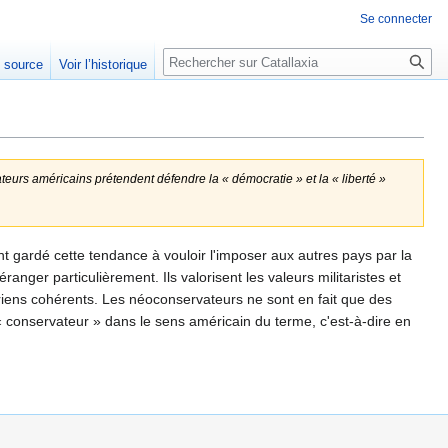
Se connecter
Rechercher
e source
Voir l’historique
eurs américains prétendent défendre la « démocratie » et la « liberté »
nt gardé cette tendance à vouloir l'imposer aux autres pays par la
anger particulièrement. Ils valorisent les valeurs militaristes et
rtariens cohérents. Les néoconservateurs ne sont en fait que des
 « conservateur » dans le sens américain du terme, c'est-à-dire en