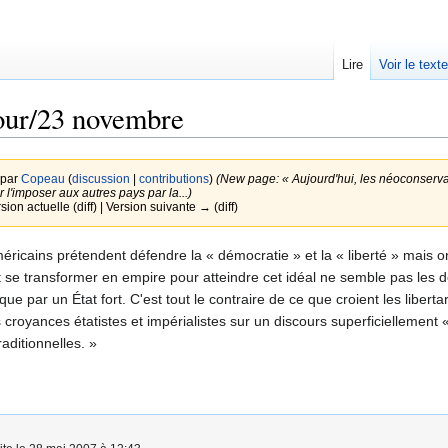
Lire
Voir le text
jour/23 novembre
 par
Copeau
(
discussion
|
contributions
)
(New page: « Aujourd'hui, les néoconservat
 l'imposer aux autres pays par la...)
sion actuelle (diff) | Version suivante → (diff)
ricains prétendent défendre la « démocratie » et la « liberté » mais o
t se transformer en empire pour atteindre cet idéal ne semble pas les dér
 que par un État fort. C'est tout le contraire de ce que croient les libe
s croyances étatistes et impérialistes sur un discours superficiellement
aditionnelles. »