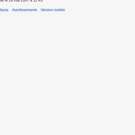
ite le 28 mai 2007 à 12:43.
laxia
Avertissements
Version mobile