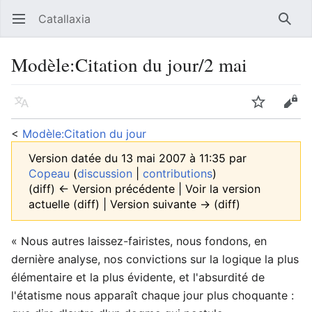
Catallaxia
Ouvrir le menu principal
Reche
Modèle
:
Citation du jour/2 mai
Langue
Suivre
Modifier
<
Modèle:Citation du jour
Version datée du 13 mai 2007 à 11:35 par
Copeau
(
discussion
|
contributions
)
(diff) ← Version précédente | Voir la version
actuelle (diff) | Version suivante → (diff)
« Nous autres laissez-fairistes, nous fondons, en
dernière analyse, nos convictions sur la logique la plus
élémentaire et la plus évidente, et l'absurdité de
l'étatisme nous apparaît chaque jour plus choquante :