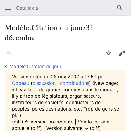
Catallaxia
Ouvrir le menu principal
Reche
Modèle
:
Citation du jour/31
décembre
Langue
Suivre
Modifier
<
Modèle:Citation du jour
Version datée du 28 mai 2007 à 13:59 par
Copeau
(
discussion
|
contributions
)
(New page:
« Il y a trop de grands hommes dans le monde ;
il y a trop de législateurs, organisateurs,
instituteurs de sociétés, conducteurs de
peuples, pères des nations, etc. Trop de gens se
pl...)
(diff) ← Version précédente | Voir la version
actuelle (diff) | Version suivante → (diff)