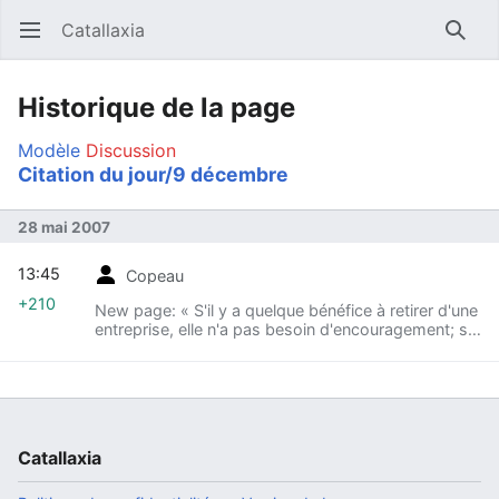
Catallaxia
Ouvrir le menu principal
Reche
Historique de la page
Modèle
Discussion
Citation du jour/9 décembre
28 mai 2007
13:45
Copeau
+210
New page: « S'il y a quelque bénéfice à retirer d'une
entreprise, elle n'a pas besoin d'encouragement; s'il
n'y a point de bénéfice à en retirer, elle ne mérite
pas d'être encouragée. » ...
Catallaxia