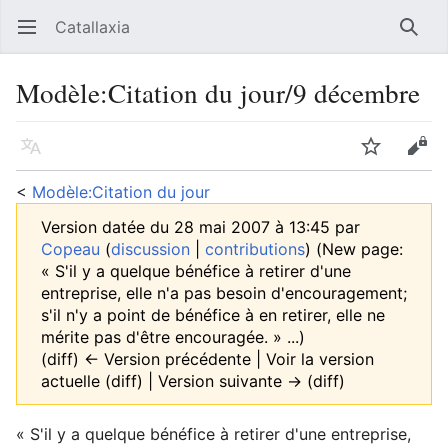
Catallaxia
Ouvrir le menu principal
Reche
Modèle
:
Citation du jour/9 décembre
Langue
Suivre
Modifier
<
Modèle:Citation du jour
Version datée du 28 mai 2007 à 13:45 par
Copeau
(
discussion
|
contributions
)
(New page:
« S'il y a quelque bénéfice à retirer d'une
entreprise, elle n'a pas besoin d'encouragement;
s'il n'y a point de bénéfice à en retirer, elle ne
mérite pas d'être encouragée. » ...)
(diff) ← Version précédente | Voir la version
actuelle (diff) | Version suivante → (diff)
« S'il y a quelque bénéfice à retirer d'une entreprise,