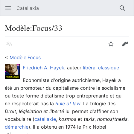
Catallaxia
Ouvrir le menu principal
Reche
Modèle
:
Focus/33
Langue
Suivre
Modifier
<
Modèle:Focus
Friedrich A. Hayek
, auteur
libéral classique
Economiste d'origine autrichienne, Hayek a
été un promoteur du capitalisme contre le socialisme
ou toute forme d'étatisme trop entreprenante et qui
ne respecterait pas la
Rule of law
. La trilogie des
Droit, législation et liberté
lui permet d'affiner son
vocabulaire (
catallaxie
,
kosmos
et
taxis
,
nomos
/
thesis
,
démarchie
). Il a obtenu en 1974 le Prix Nobel