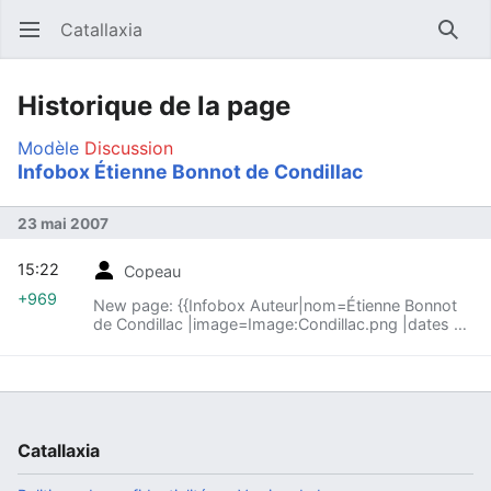
Catallaxia
Ouvrir le menu principal
Reche
Historique de la page
Modèle
Discussion
Infobox Étienne Bonnot de Condillac
23 mai 2007
15:22
Copeau
+969
New page: {{Infobox Auteur|nom=Étienne Bonnot
de Condillac |image=Image:Condillac.png |dates =
1715-1780 |tendance = libéral classique |citations =
« Une chose n'...
Catallaxia