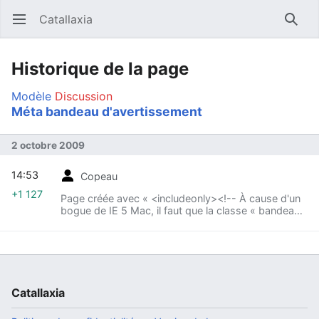
Catallaxia
Ouvrir le menu principal
Reche
Historique de la page
Modèle
Discussion
Méta bandeau d'avertissement
2 octobre 2009
14:53
Copeau
+1 127
Page créée avec « <includeonly><!-- À cause d'un
bogue de IE 5 Mac, il faut que la classe « bandeau
» soit à la fin de la liste dans le paramètre « class »
--><div {{#if:{{{id|}}}| id="... »
Catallaxia