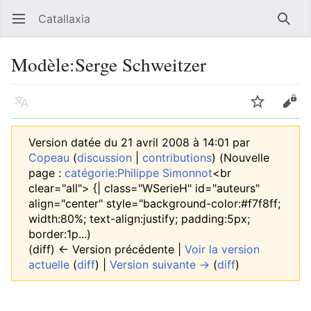
Catallaxia
Ouvrir le menu principal
Reche
Modèle
:
Serge Schweitzer
Langue
Suivre
Modifier
Version datée du 21 avril 2008 à 14:01 par
Copeau
(
discussion
|
contributions
)
(Nouvelle
page :
catégorie:Philippe Simonnot
<br
clear="all"> {| class="WSerieH" id="auteurs"
align="center" style="background-color:#f7f8ff;
width:80%; text-align:justify; padding:5px;
border:1p...)
(diff) ← Version précédente |
Voir la version
actuelle
(
diff
) |
Version suivante →
(
diff
)