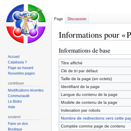
Page
Discussion
Informations pour « P
Informations de base
Aller
Aller
à
à
Accueil
la
la
Catallaxia ?
Titre affiché
Page au hasard
navigation
recherche
Clé de tri par défaut
Nouvelles pages
Taille de la page (en octets)
contribuer
Identifiant de la page
Modifications récentes
Langue du contenu de la page
Communauté
Le Bistro
Modèle de contenu de la page
Aide
Indexation par robots
soutenir
Nombre de redirections vers cette pa
Faire un don
Comptée comme page de contenu
Boutique