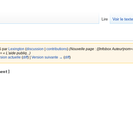
Lire
Voir le text
5 par
Lexington
(
discussion
|
contributions
)
(Nouvelle page : {{Infobox Auteur|no
= « L'aide publiq...)
rsion actuelle
(
diff
) |
Version suivante →
(
diff
)
ent]