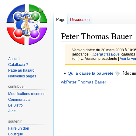
Page
Discussion
Peter Thomas Bauer
Version datée du 20 mars 2008 à 10:3
|tendance =
libéral classique
|citations 
(diff) ← Version précédente |
Voir la ve
Accueil
Catallaxia ?
Page au hasard
Aller
Aller
Qui a causé la pauvreté
[docum
Nouvelles pages
à
à
wl:Peter Thomas Bauer
la
la
contribuer
navigation
recherche
Modifications récentes
Communauté
Le Bistro
Aide
soutenir
Faire un don
Boutique