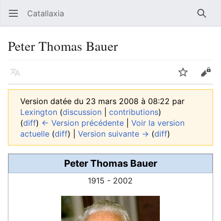
Catallaxia
Ouvrir le menu principal
Reche
Peter Thomas Bauer
Langue
Suivre
Modifier
Version datée du 23 mars 2008 à 08:22 par
Lexington
(
discussion
|
contributions
)
(
diff
)
← Version précédente
|
Voir la version
actuelle
(
diff
) |
Version suivante →
(
diff
)
Peter Thomas Bauer
1915 - 2002