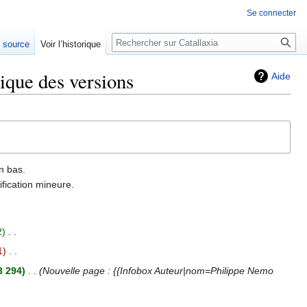
Se connecter
Rechercher
e source
Voir l’historique
rique des versions
Aide
n bas.
fication mineure.
2
‎
1
‎
3 294
‎
Nouvelle page : {{Infobox Auteur|nom=Philippe Nemo