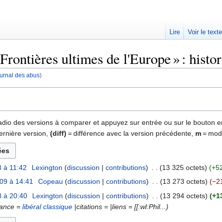
Lire
Voir le text
rontières ultimes de l'Europe » : histo
journal des abus
)
 radio des versions à comparer et appuyez sur entrée ou sur le bouton e
ernière version,
(diff)
= différence avec la version précédente,
m
= modi
 à 11:42
‎
Lexington
discussion
contributions
‎
13 325 octets
+5
09 à 14:41
‎
Copeau
discussion
contributions
‎
13 273 octets
−2
 à 20:40
‎
Lexington
discussion
contributions
‎
13 294 octets
+1
dance =
libéral classique
|citations = |liens = [[:wl:Phil...