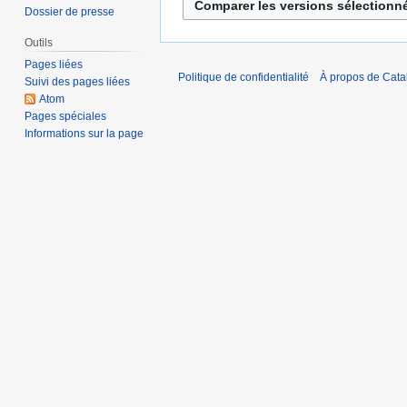
u
Dossier de presse
r
n
é
Outils
r
s
é
Pages liées
Politique de confidentialité
À propos de Catal
u
Suivi des pages liées
s
m
Atom
u
Pages spéciales
é
m
Informations sur la page
d
é
e
d
s
e
m
s
o
m
d
o
i
d
f
i
i
f
c
i
a
c
t
a
i
t
o
i