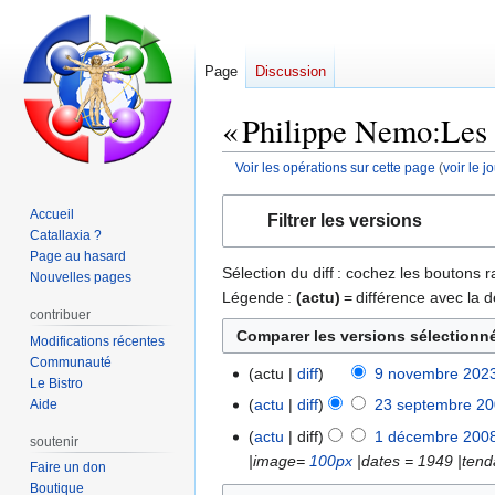
Page
Discussion
« Philippe Nemo:Les F
Voir les opérations sur cette page
(
voir le 
Aller
Aller
Accueil
Filtrer les versions
à
à
Catallaxia ?
la
la
Page au hasard
Sélection du diff : cochez les boutons
navigation
recherche
Nouvelles pages
Légende :
(actu)
= différence avec la d
contribuer
Modifications récentes
Communauté
actu
diff
9 novembre 2023
9
Le Bistro
A
novembre
actu
diff
23 septembre 20
Aide
23
u
2023
A
septembre
actu
diff
1 décembre 2008
1
soutenir
c
u
2009
|image=
100px
|dates = 1949 |ten
décembre
Faire un don
u
c
2008
Boutique
n