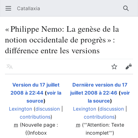
Catallaxia
Ouvrir le menu principal
Reche
« Philippe Nemo: La genèse de la
notion occidentale de progrès » :
différence entre les versions
Langue
Suivre
Modifier
Version du 17 juillet
Dernière version du 17
2008 à 22:44
(
voir la
juillet 2008 à 22:46
(
voir
source
)
la source
)
Lexington
(
discussion
|
Lexington
(
discussion
|
contributions
)
contributions
)
m
(Nouvelle page :
m
('''Attention: Texte
{{Infobox
incomplet''')