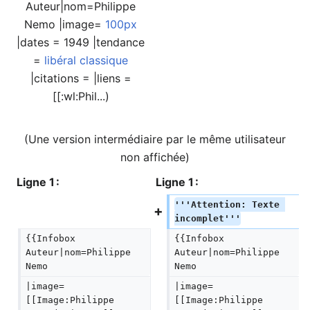
Auteur|nom=Philippe
Nemo |image=
100px
|dates = 1949 |tendance
=
libéral classique
|citations = |liens =
[[:wl:Phil...)
(Une version intermédiaire par le même utilisateur
non affichée)
Ligne 1 :
Ligne 1 :
'''Attention: Texte 
incomplet'''
{{Infobox 
{{Infobox 
Auteur|nom=Philippe 
Auteur|nom=Philippe 
Nemo
Nemo
|image= 
|image= 
[[Image:Philippe 
[[Image:Philippe 