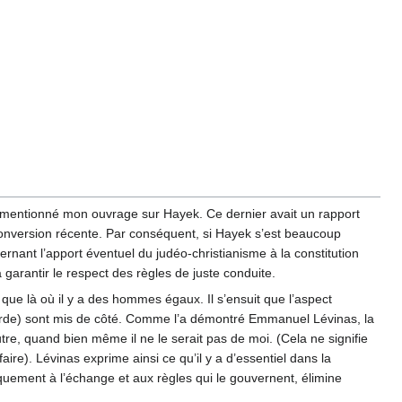
n a mentionné mon ouvrage sur Hayek. Ce dernier avait un rapport
 de conversion récente. Par conséquent, si Hayek s’est beaucoup
cernant l’apport éventuel du judéo-christianisme à la constitution
à garantir le respect des règles de juste conduite.
e que là où il y a des hommes égaux. Il s’ensuit que l’aspect
corde) sont mis de côté. Comme l’a démontré Emmanuel Lévinas, la
utre, quand bien même il ne le serait pas de moi. (Cela ne signifie
ire). Lévinas exprime ainsi ce qu’il y a d’essentiel dans la
quement à l’échange et aux règles qui le gouvernent, élimine