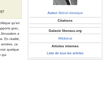
997
Auteur
libéral classique
Citations
olitique qu’en
apports grec,
Galaxie liberaux.org
e Jérusalem a
Wikibéral
. En réalité,
s années, ce
Articles internes
avoir quelque
Liste de tous les articles
e qui