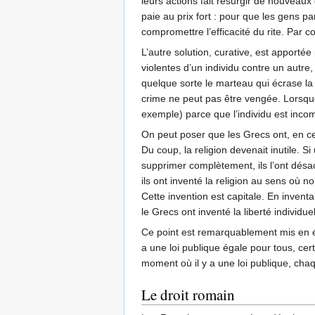
leurs actions fait resurgir de nouveaux
paie au prix fort : pour que les gens pa
compromettre l’efficacité du rite. Par
L’autre solution, curative, est apportée 
violentes d’un individu contre un autre, 
quelque sorte le marteau qui écrase l
crime ne peut pas être vengée. Lorsque
exemple) parce que l’individu est inco
On peut poser que les Grecs ont, en ce s
Du coup, la religion devenait inutile. Si
supprimer complètement, ils l’ont désac
ils ont inventé la religion au sens où n
Cette invention est capitale. En inventa
le Grecs ont inventé la liberté individuel
Ce point est remarquablement mis en é
a une loi publique égale pour tous, certa
moment où il y a une loi publique, chaque
Le droit romain