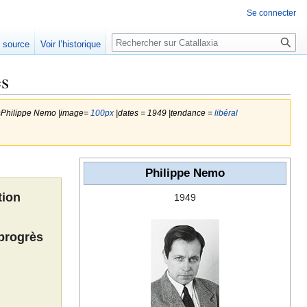
Se connecter
Rechercher
e source
Voir l’historique
ès
m=Philippe Nemo |image=
100px
|dates = 1949 |tendance =
libéral
Philippe Nemo
tion
1949
 progrès