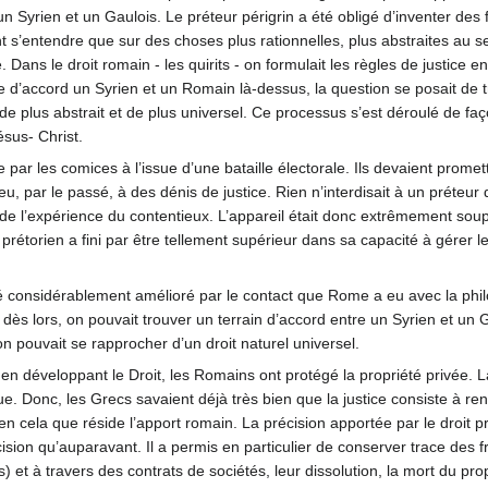
 un Syrien et un Gaulois. Le préteur périgrin a été obligé d’inventer de
nt s’entendre que sur des choses plus rationnelles, plus abstraites au s
 Dans le droit romain - les quirits - on formulait les règles de justice e
 d’accord un Syrien et un Romain là-dessus, la question se posait de tr
 de plus abstrait et de plus universel. Ce processus s’est déroulé de 
ésus- Christ.
ar les comices à l’issue d’une bataille électorale. Ils devaient promettre
eu, par le passé, à des dénis de justice. Rien n’interdisait à un préteur 
n de l’expérience du contentieux. L’appareil était donc extrêmement sou
 prétorien a fini par être tellement supérieur dans sa capacité à gérer les
é considérablement amélioré par le contact que Rome a eu avec la philo
l : dès lors, on pouvait trouver un terrain d’accord entre un Syrien et 
on pouvait se rapprocher d’un droit naturel universel.
 en développant le Droit, les Romains ont protégé la propriété privée. L
e. Donc, les Grecs savaient déjà très bien que la justice consiste à r
st en cela que réside l’apport romain. La précision apportée par le droit
ion qu’auparavant. Il a permis en particulier de conserver trace des fr
) et à travers des contrats de sociétés, leur dissolution, la mort du pr