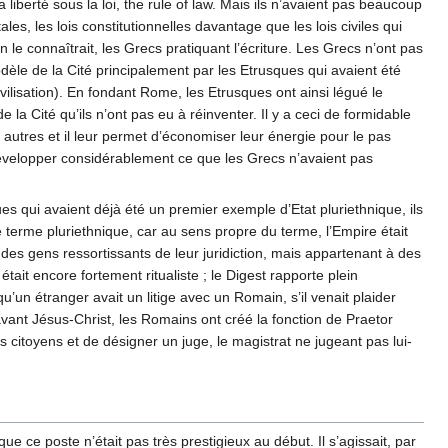
berté sous la loi, the rule of law. Mais ils n’avaient pas beaucoup
les, les lois constitutionnelles davantage que les lois civiles qui
n le connaîtrait, les Grecs pratiquant l’écriture. Les Grecs n’ont pas
dèle de la Cité principalement par les Etrusques qui avaient été
 civilisation). En fondant Rome, les Etrusques ont ainsi légué le
a Cité qu’ils n’ont pas eu à réinventer. Il y a ceci de formidable
es autres et il leur permet d’économiser leur énergie pour le pas
 développer considérablement ce que les Grecs n’avaient pas
s qui avaient déjà été un premier exemple d’Etat pluriethnique, ils
 le terme pluriethnique, car au sens propre du terme, l’Empire était
e des gens ressortissants de leur juridiction, mais appartenant à des
était encore fortement ritualiste ; le Digest rapporte plein
’un étranger avait un litige avec un Romain, s’il venait plaider
 avant Jésus-Christ, les Romains ont créé la fonction de Praetor
es citoyens et de désigner un juge, le magistrat ne jugeant pas lui-
ce poste n’était pas très prestigieux au début. Il s’agissait, par