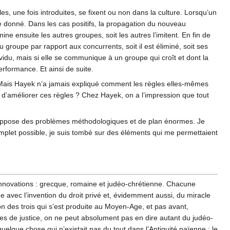
s, une fois introduites, se fixent ou non dans la culture. Lorsqu’un
pe donné. Dans les cas positifs, la propagation du nouveau
ne ensuite les autres groupes, soit les autres l’imitent. En fin de
 groupe par rapport aux concurrents, soit il est éliminé, soit ses
vidu, mais si elle se communique à un groupe qui croît et dont la
rformance. Et ainsi de suite.
. Mais Hayek n’a jamais expliqué comment les règles elles-mêmes
 d’améliorer ces règles ? Chez Hayek, on a l’impression que tout
ui suppose des problèmes méthodologiques et de plan énormes. Je
mplet possible, je suis tombé sur des éléments qui me permettaient
s innovations : grecque, romaine et judéo-chrétienne. Chacune
e avec l’invention du droit privé et, évidemment aussi, du miracle
tion des trois qui s’est produite au Moyen-Age, et pas avant,
gles de justice, on ne peut absolument pas en dire autant du judéo-
é quelque chose qui n’existait pas du tout dans l’Antiquité païenne : le