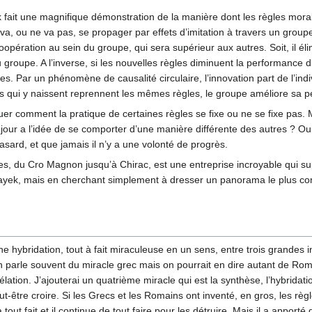
 fait une magnifique démonstration de la manière dont les règles morale
va, ou ne va pas, se propager par effets d’imitation à travers un grou
ération au sein du groupe, qui sera supérieur aux autres. Soit, il élimi
 groupe. A l’inverse, si les nouvelles règles diminuent la performance du
 Par un phénomène de causalité circulaire, l’innovation part de l’indi
s qui y naissent reprennent les mêmes règles, le groupe améliore sa pe
uer comment la pratique de certaines règles se fixe ou ne se fixe pas
jour a l’idée de se comporter d’une manière différente des autres ? Ou
hasard, et que jamais il n’y a une volonté de progrès.
itiques, du Cro Magnon jusqu’à Chirac, est une entreprise incroyable q
 Hayek, mais en cherchant simplement à dresser un panorama le plus co
une hybridation, tout à fait miraculeuse en un sens, entre trois grande
 On parle souvent du miracle grec mais on pourrait en dire autant de Rom
vélation. J’ajouterai un quatrième miracle qui est la synthèse, l’hybrida
ut-être croire. Si les Grecs et les Romains ont inventé, en gros, les rè
a tout fait et il continue de tout faire pour les détruire. Mais il a apport