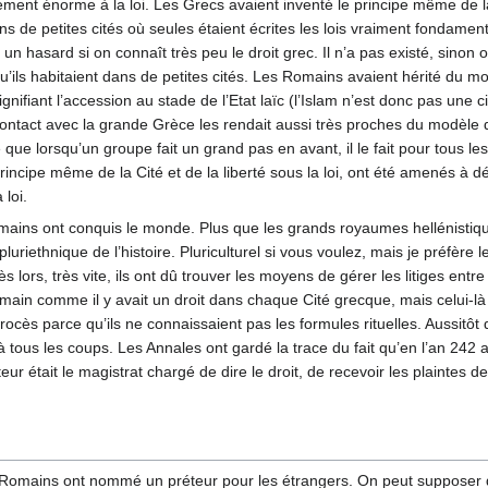
nt énorme à la loi. Les Grecs avaient inventé le principe même de la li
ans de petites cités où seules étaient écrites les lois vraiment fondamenta
n hasard si on connaît très peu le droit grec. Il n’a pas existé, sinon o
’ils habitaient dans de petites cités. Les Romains avaient hérité du mo
 signifiant l’accession au stade de l’Etat laïc (l’Islam n’est donc pas une
tact avec la grande Grèce les rendait aussi très proches du modèle de l
é que lorsqu’un groupe fait un grand pas en avant, il le fait pour tous l
rincipe même de la Cité et de la liberté sous la loi, ont été amenés à
 loi.
omains ont conquis le monde. Plus que les grands royaumes hellénistique
pluriethnique de l’histoire. Pluriculturel si vous voulez, mais je préfère
lors, très vite, ils ont dû trouver les moyens de gérer les litiges entr
 romain comme il y avait un droit dans chaque Cité grecque, mais celui-là 
cès parce qu’ils ne connaissaient pas les formules rituelles. Aussitôt qu
 à tous les coups. Les Annales ont gardé la trace du fait qu’en l’an 242
eur était le magistrat chargé de dire le droit, de recevoir les plaintes d
 Romains ont nommé un préteur pour les étrangers. On peut supposer que 