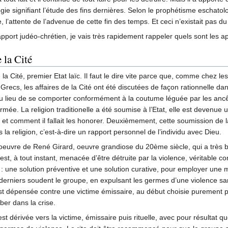
e signifiant l’étude des fins dernières. Selon le prophétisme eschatolo
, l’attente de l’advenue de cette fin des temps. Et ceci n’existait pas d
l’apport judéo-chrétien, je vais très rapidement rappeler quels sont les 
 la Cité
e la Cité, premier Etat laïc. Il faut le dire vite parce que, comme chez
Grecs, les affaires de la Cité ont été discutées de façon rationnelle da
 au lieu de se comporter conformément à la coutume léguée par les ancêtr
mée. La religion traditionelle a été soumise à l’Etat, elle est devenue 
 et comment il fallait les honorer. Deuxièmement, cette soumission de la
 religion, c’est-à-dire un rapport personnel de l’individu avec Dieu.
l’oeuvre de René Girard, oeuvre grandiose du 20ème siècle, qui a très 
st, à tout instant, menacée d’être détruite par la violence, véritable c
 une solution préventive et une solution curative, pour employer une mét
derniers soudent le groupe, en expulsant les germes d’une violence sa
 est dépensée contre une victime émissaire, au début choisie purement p
mber dans la crise.
est dérivée vers la victime, émissaire puis rituelle, avec pour résultat