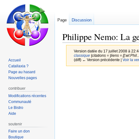
Page
Discussion
Philippe Nemo: La ge
Version datée du 17 juillet 2008 à 22:
classique
|citations = |liens = [[:wl:Phil..
(diff) ← Version précédente |
Voir la ve
Accueil
Catallaxia ?
Page au hasard
Aller
Aller
Nouvelles pages
à
à
la
la
contribuer
navigation
recherche
Modifications récentes
Communauté
Le Bistro
Aide
soutenir
Faire un don
Boutique