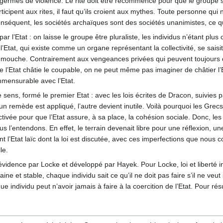
 germes de violence. Le rite doit être recommencé pour que le groupe se
rticipent aux rites, il faut qu’ils croient aux mythes. Toute personne qui
 conséquent, les sociétés archaïques sont des sociétés unanimistes, ce 
par l’Etat : on laisse le groupe être pluraliste, les individus n’étant plus
l’Etat, qui existe comme un organe représentant la collectivité, se saisit 
a mouche. Contrairement aux vengeances privées qui peuvent toujours 
 l’Etat châtie le coupable, on ne peut même pas imaginer de châtier l
mmensurable avec l’Etat.
ens, formé le premier Etat : avec les lois écrites de Dracon, suivies par
 un remède est appliqué, l’autre devient inutile. Voilà pourquoi les Grecs
tivée pour que l’Etat assure, à sa place, la cohésion sociale. Donc, les
ous l’entendons. En effet, le terrain devenait libre pour une réflexion, u
nt l’Etat laïc dont la loi est discutée, avec ces imperfections que nous 
le.
vidence par Locke et développé par Hayek. Pour Locke, loi et liberté
ine et stable, chaque individu sait ce qu’il ne doit pas faire s’il ne veut
 individu peut n’avoir jamais à faire à la coercition de l’Etat. Pour résum