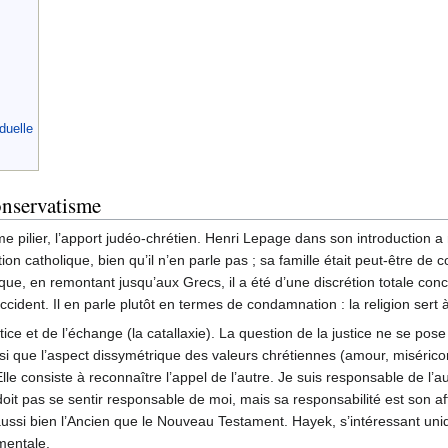
duelle
onservatisme
ième pilier, l’apport judéo-chrétien. Henri Lepage dans son introductio
cation catholique, bien qu’il n’en parle pas ; sa famille était peut-être
tique, en remontant jusqu’aux Grecs, il a été d’une discrétion totale con
Occident. Il en parle plutôt en termes de condamnation : la religion sert 
ice et de l’échange (la catallaxie). La question de la justice ne se pos
nsi que l’aspect dissymétrique des valeurs chrétiennes (amour, miséri
lle consiste à reconnaître l’appel de l’autre. Je suis responsable de l’a
it pas se sentir responsable de moi, mais sa responsabilité est son affa
 aussi bien l’Ancien que le Nouveau Testament. Hayek, s’intéressant uni
mentale.