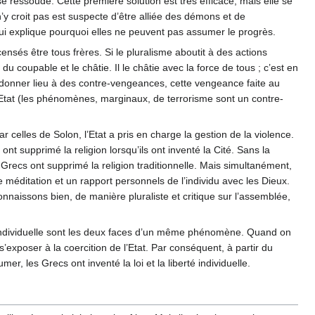
 ressoude. Cette première solution est très efficace, mais elle se
 n’y croit pas est suspecte d’être alliée des démons et de
qui explique pourquoi elles ne peuvent pas assumer le progrès.
 censés être tous frères. Si le pluralisme aboutit à des actions
du coupable et le châtie. Il le châtie avec la force de tous ; c’est en
donner lieu à des contre-vengeances, cette vengeance faite au
’Etat (les phénomènes, marginaux, de terrorisme sont un contre-
 celles de Solon, l’Etat a pris en charge la gestion de la violence.
 ont supprimé la religion lorsqu’ils ont inventé la Cité. Sans la
 Grecs ont supprimé la religion traditionnelle. Mais simultanément,
ne méditation et un rapport personnels de l’individu avec les Dieux.
connaissons bien, de manière pluraliste et critique sur l’assemblée,
 individuelle sont les deux faces d’un même phénomène. Quand on
 s’exposer à la coercition de l’Etat. Par conséquent, à partir du
er, les Grecs ont inventé la loi et la liberté individuelle.