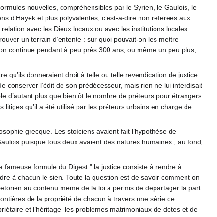
s formules nouvelles, compréhensibles par le Syrien, le Gaulois, le
ens d’Hayek et plus polyvalentes, c’est-à-dire non référées aux
n relation avec les Dieux locaux ou avec les institutions locales.
ouver un terrain d’entente : sur quoi pouvait-on les mettre
façon continue pendant à peu près 300 ans, ou même un peu plus,
 qu’ils donneraient droit à telle ou telle revendication de justice
de conserver l’édit de son prédécesseur, mais rien ne lui interdisait
ple d’autant plus que bientôt le nombre de préteurs pour étrangers
 litiges qu’il a été utilisé par les préteurs urbains en charge de
sophie grecque. Les stoïciens avaient fait l’hypothèse de
un Gaulois puisque tous deux avaient des natures humaines ; au fond,
a fameuse formule du Digest " la justice consiste à rendre à
endre à chacun le sien. Toute la question est de savoir comment on
 prétorien au contenu même de la loi a permis de départager la part
ontières de la propriété de chacun à travers une série de
opriétaire et l’héritage, les problèmes matrimoniaux de dotes et de