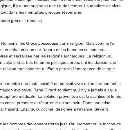
gique, il y a une origine et une fin des temps. La manière de vivre
u tout dans les mentalités grecque et romaine.
apports grecs et romains.
 les Romains, les Grecs possédaient une religion. Mais comme l’a
ns un débat critique sur l’agora et les hommes se sont crus
es et sacralisée par les religions archaïques. La religion, du
un culte d’Etat. Les hommes politiques prenaient les décisions en
 religion traditionnelle à l’Etat a permis l’émergence de ce que
bien montré que toute société ne pouvait vivre qu’en surmontant le
ontagion explosive. René Girard soutient qu’il n’y a jamais eu que
aphore médicale. La solution préventive est le sacrifice et le rite.
ns cesse présente et récurrente en son sein. Dans une crise
ar hasard. Ensuite, la victime, désignée à l’avance, devient
 que les hommes deviennent frères jusqu’au moment où la friction de