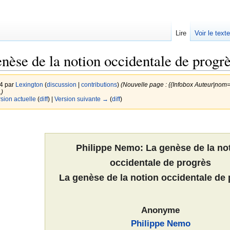
Lire
Voir le text
nèse de la notion occidentale de progr
44 par
Lexington
(
discussion
|
contributions
)
(Nouvelle page : {{Infobox Auteur|no
.)
rsion actuelle
(
diff
) |
Version suivante →
(
diff
)
Philippe Nemo: La genèse de la no
occidentale de progrès
La genèse de la notion occidentale de
Anonyme
Philippe Nemo