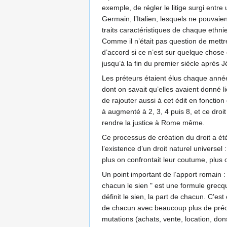
exemple, de régler le litige surgi entre
Germain, l’Italien, lesquels ne pouvaie
traits caractéristiques de chaque ethnie.
Comme il n’était pas question de mettre
d’accord si ce n’est sur quelque chose
jusqu’à la fin du premier siècle après J
Les préteurs étaient élus chaque année p
dont on savait qu’elles avaient donné li
de rajouter aussi à cet édit en fonctio
à augmenté à 2, 3, 4 puis 8, et ce droit
rendre la justice à Rome même.
Ce processus de création du droit a ét
l’existence d’un droit naturel universe
plus on confrontait leur coutume, plus 
Un point important de l’apport romain :
chacun le sien " est une formule grecqu
définit le sien, la part de chacun. C’e
de chacun avec beaucoup plus de précis
mutations (achats, vente, location, dons