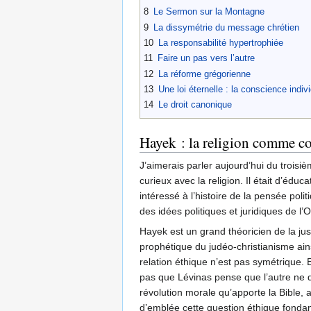
8
Le Sermon sur la Montagne
9
La dissymétrie du message chrétien
10
La responsabilité hypertrophiée
11
Faire un pas vers l’autre
12
La réforme grégorienne
13
Une loi éternelle : la conscience indivi
14
Le droit canonique
Hayek : la religion comme c
J’aimerais parler aujourd’hui du trois
curieux avec la religion. Il était d’édu
intéressé à l’histoire de la pensée poli
des idées politiques et juridiques de l’
Hayek est un grand théoricien de la just
prophétique du judéo-christianisme ai
relation éthique n’est pas symétrique. E
pas que Lévinas pense que l’autre ne do
révolution morale qu’apporte la Bible,
d’emblée cette question éthique fonda