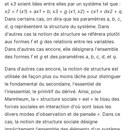
et
x3
soient liées entre elles par un système tel que :
x2
=
f
(
x1
) =
ax1
+
b
;
x3
=
g
(
x1
,
x2
) =
cx1
+
dx2
+
q
.
Dans certains cas, on dira que les paramètres
a
,
b
,
c
,
d
,
q
représentent la structure du système. Dans
d'autres cas la notion de structure se référera plutôt
aux formes
f
et
g
des relations entre les variables.
Dans d'autres cas encore, elle désignera l'ensemble
des formes
f
et
g
et des paramètres
a
,
b
,
c
,
d
, et
q
.
Dans d'autres cas encore, la notion de structure est
utilisée de façon plus ou moins lâche pour distinguer
le fondamental du secondaire, l'essentiel de
l'inessentiel, le primitif du dérivé. Ainsi, pour
Mannheum, la « structure sociale » est « le tissu des
forces sociales en interaction d'où sont issus les
divers modes d'observation et de pensée ». Dans ce
cas, la notion de structure sociale désigne
implicitement l'ensemble des éléments d'un système