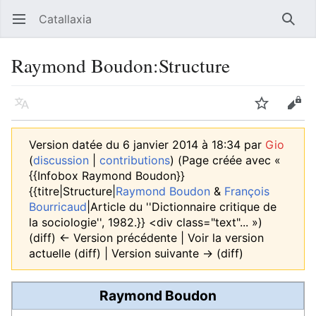
Catallaxia
Ouvrir le menu principal
Reche
Raymond Boudon:Structure
Langue
Suivre
Modifier
Version datée du 6 janvier 2014 à 18:34 par
Gio
(
discussion
|
contributions
)
(Page créée avec «
{{Infobox Raymond Boudon}}
{{titre|Structure|
Raymond Boudon
&
François
Bourricaud
|Article du ''Dictionnaire critique de
la sociologie'', 1982.}} <div class="text"... »)
(diff) ← Version précédente | Voir la version
actuelle (diff) | Version suivante → (diff)
Raymond Boudon