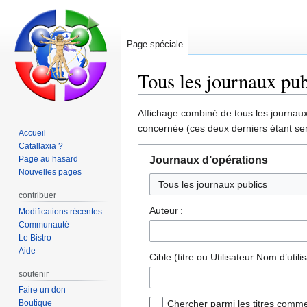
Page spéciale
Tous les journaux pub
Aller
Aller
Affichage combiné de tous les journaux 
à
à
concernée (ces deux derniers étant sen
Accueil
la
la
Catallaxia ?
navigation
recherche
Page au hasard
Journaux d’opérations
Nouvelles pages
Tous les journaux publics
contribuer
Auteur :
Modifications récentes
Communauté
Le Bistro
Aide
Cible (titre ou Utilisateur:Nom d’utilis
soutenir
Faire un don
Boutique
Chercher parmi les titres comme