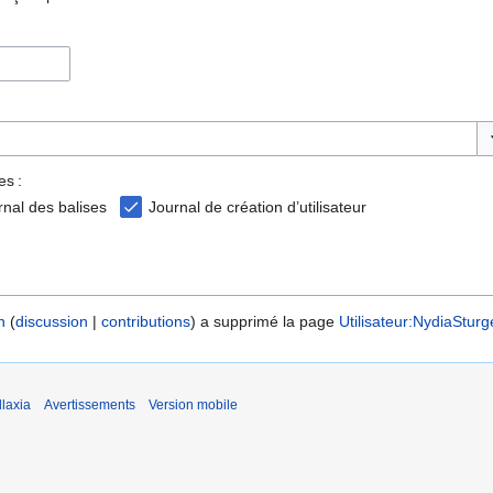
Ba
es :
rnal des balises
Journal de création d’utilisateur
n
discussion
contributions
a supprimé la page
Utilisateur:NydiaStur
laxia
Avertissements
Version mobile