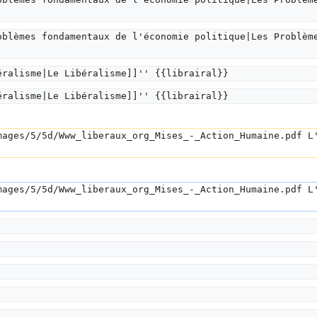
oblèmes fondamentaux de l'économie politique|Les Problèm
éralisme|Le Libéralisme]]'' {{librairal}}
éralisme|Le Libéralisme]]'' {{librairal}}
mages/5/5d/Www_liberaux_org_Mises_-_Action_Humaine.pdf L
mages/5/5d/Www_liberaux_org_Mises_-_Action_Humaine.pdf L