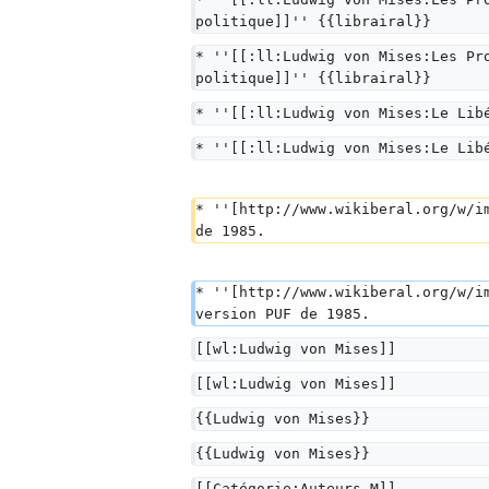
politique]]'' {{librairal}}
* ''[[:ll:Ludwig von Mises:Les Pr
politique]]'' {{librairal}}
* ''[[:ll:Ludwig von Mises:Le Lib
* ''[[:ll:Ludwig von Mises:Le Lib
* ''[http://www.wikiberal.org/w/i
de 1985.
* ''[http://www.wikiberal.org/w/i
version PUF de 1985.
[[wl:Ludwig von Mises]]
[[wl:Ludwig von Mises]]
{{Ludwig von Mises}}
{{Ludwig von Mises}}
[[Catégorie:Auteurs-M]]