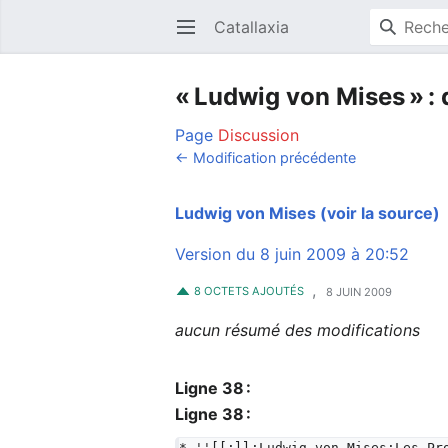
Catallaxia
Ouvrir le menu principal
« Ludwig von Mises » : 
Page
Discussion
← Modification précédente
Ludwig von Mises
(voir la source)
Version du 8 juin 2009 à 20:52
,
8 OCTETS AJOUTÉS
8 JUIN 2009
aucun résumé des modifications
Ligne 38 :
Ligne 38 :
* ''[[:ll:Ludwig von Mises:Les Pr