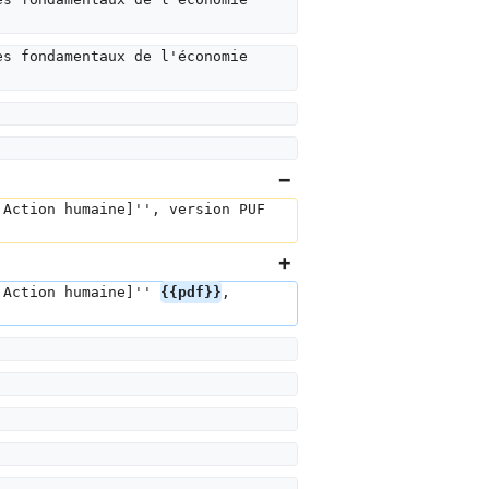
es fondamentaux de l'économie 
'Action humaine]'', version PUF 
'Action humaine]'' 
{{pdf}}
, 