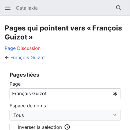
Catallaxia
Ouvrir le menu principal
Reche
Pages qui pointent vers « François
Guizot »
Page
Discussion
←
François Guizot
Pages liées
Page :
Espace de noms :
Inverser la sélection