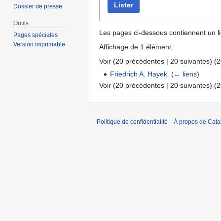
Lister
Dossier de presse
Outils
Les pages ci-dessous contiennent un l
Pages spéciales
Version imprimable
Affichage de 1 élément.
Voir (
20 précédentes
|
20 suivantes
) (
2
Friedrich A. Hayek
‎
(
← liens
)
Voir (
20 précédentes
|
20 suivantes
) (
2
Politique de confidentialité
À propos de Catal