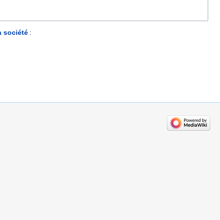
a société
: