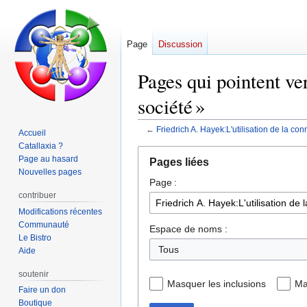
Page
Discussion
Pages qui pointent ve
société »
←
Friedrich A. Hayek:L'utilisation de la co
Accueil
Catallaxia ?
Aller
Aller
Page au hasard
Pages liées
à
à
Nouvelles pages
Page :
la
la
contribuer
navigation
recherche
Modifications récentes
Communauté
Espace de noms :
Le Bistro
Tous
Aide
soutenir
Masquer les inclusions
Ma
Faire un don
Boutique