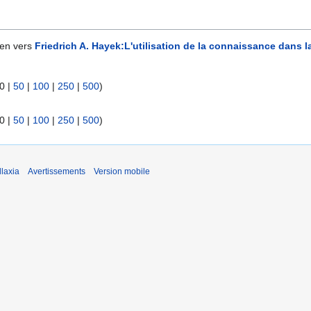
ien vers
Friedrich A. Hayek:L'utilisation de la connaissance dans l
0
|
50
|
100
|
250
|
500
)
0
|
50
|
100
|
250
|
500
)
laxia
Avertissements
Version mobile