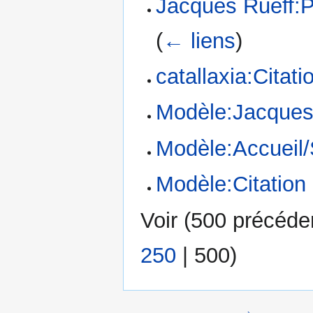
Jacques Rueff:Po
(
← liens
)
catallaxia:Citat
Modèle:Jacques
Modèle:Accueil
Modèle:Citation
Voir (
500 précéde
250
|
500
)