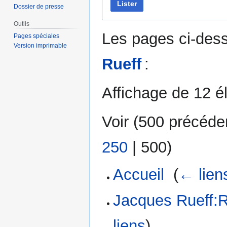
Lister
Dossier de presse
Outils
Les pages ci-dess
Pages spéciales
Version imprimable
Rueff
:
Affichage de 12 é
Voir (
500 précéde
250
|
500
)
Accueil
‎
(
← lien
Jacques Rueff:Ru
liens
)