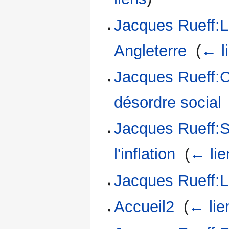
Jacques Rueff:L
Angleterre
‎
(
← l
Jacques Rueff:C
désordre social
Jacques Rueff:So
l'inflation
‎
(
← lie
Jacques Rueff:La
Accueil2
‎
(
← lie