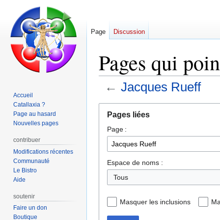
Page
Discussion
Pages qui poin
←
Jacques Rueff
Accueil
Catallaxia ?
Aller
Aller
Pages liées
Page au hasard
à
à
Nouvelles pages
Page :
la
la
navigation
recherche
contribuer
Modifications récentes
Communauté
Espace de noms :
Le Bistro
Aide
soutenir
Masquer les inclusions
Ma
Faire un don
Boutique