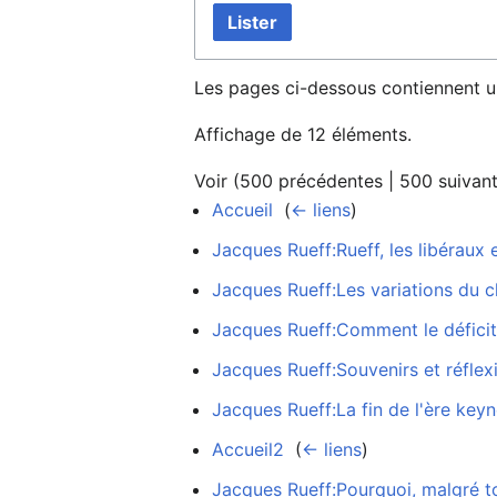
Lister
Les pages ci-dessous contiennent u
Affichage de 12 éléments.
Voir (
500 précédentes
|
500 suivan
Accueil
‎
(
← liens
)
Jacques Rueff:Rueff, les libéraux e
Jacques Rueff:Les variations du 
Jacques Rueff:Comment le déficit
Jacques Rueff:Souvenirs et réflexio
Jacques Rueff:La fin de l'ère key
Accueil2
‎
(
← liens
)
Jacques Rueff:Pourquoi, malgré tou