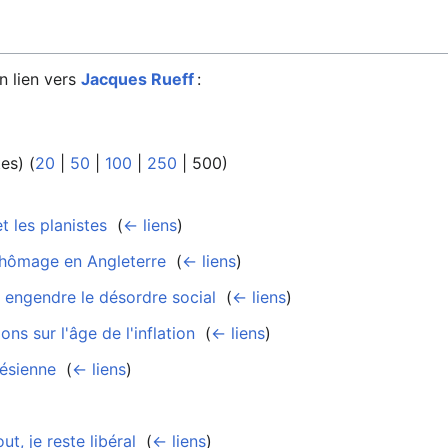
n lien vers
Jacques Rueff
:
tes
) (
20
|
50
|
100
|
250
|
500
)
t les planistes
‎
(
← liens
)
chômage en Angleterre
‎
(
← liens
)
 engendre le désordre social
‎
(
← liens
)
ns sur l'âge de l'inflation
‎
(
← liens
)
nésienne
‎
(
← liens
)
t, je reste libéral
‎
(
← liens
)