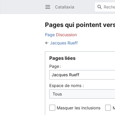
Catallaxia
Ouvrir le menu principal
Pages qui pointent ver
Page
Discussion
←
Jacques Rueff
Pages liées
Page :
Espace de noms :
Masquer les inclusions
M