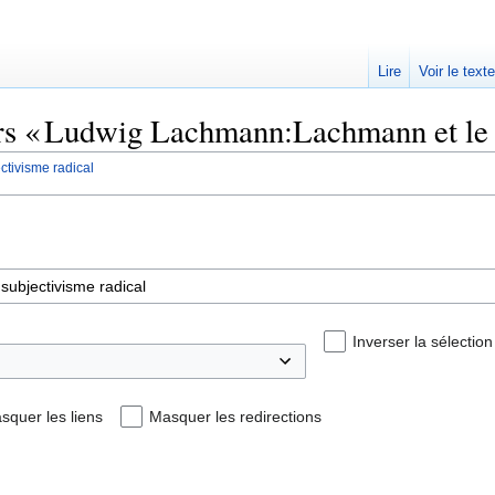
Lire
Voir le text
ers « Ludwig Lachmann:Lachmann et le s
tivisme radical
Inverser la sélection
squer les liens
Masquer les redirections