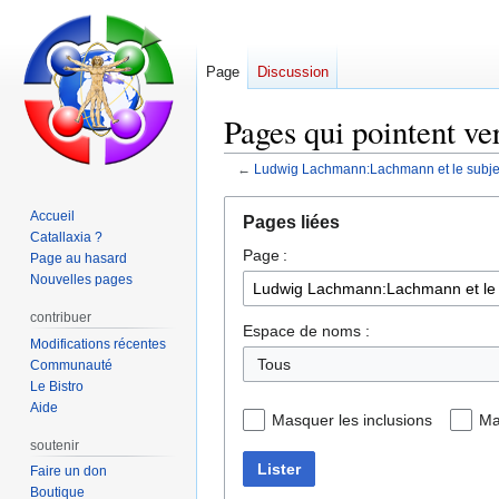
Page
Discussion
Pages qui pointent v
←
Ludwig Lachmann:Lachmann et le subjec
Aller
Aller
Accueil
Pages liées
à
à
Catallaxia ?
Page :
la
la
Page au hasard
navigation
recherche
Nouvelles pages
contribuer
Espace de noms :
Modifications récentes
Communauté
Le Bistro
Aide
Masquer les inclusions
Ma
soutenir
Lister
Faire un don
Boutique