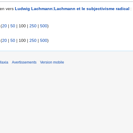
ien vers
Ludwig Lachmann:Lachmann et le subjectivisme radical
:
 (
20
|
50
|
100
|
250
|
500
)
 (
20
|
50
|
100
|
250
|
500
)
laxia
Avertissements
Version mobile