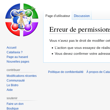
Page d’utilisateur
Discussion
Erreur de permission
Aller
Aller
Vous n’avez pas le droit de modifier ce
à
à
L’action que vous essayez de réalis
Accueil
la
la
Catallaxia ?
Vous devez confirmer votre adresse 
navigation
recherche
Page au hasard
Nouvelles pages
contribuer
Politique de confidentialité
À propos de Catal
Modifications récentes
Communauté
Le Bistro
Aide
soutenir
Faire un don
Boutique