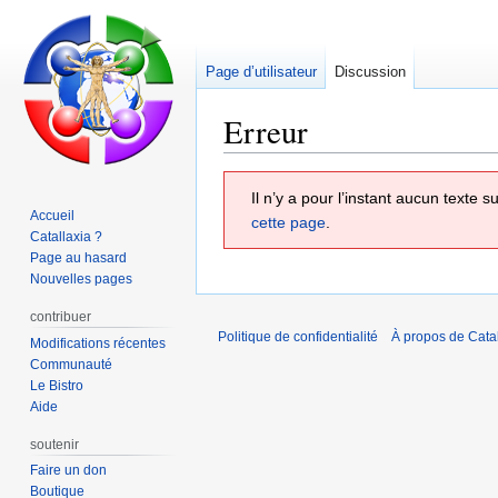
Page d’utilisateur
Discussion
Erreur
Aller
Aller
Il n’y a pour l’instant aucun texte
à
à
Accueil
cette page
.
la
la
Catallaxia ?
navigation
recherche
Page au hasard
Nouvelles pages
contribuer
Politique de confidentialité
À propos de Catal
Modifications récentes
Communauté
Le Bistro
Aide
soutenir
Faire un don
Boutique