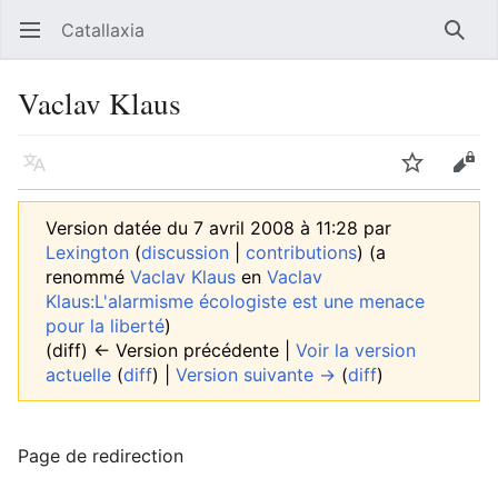
Catallaxia
Ouvrir le menu principal
Reche
Vaclav Klaus
Langue
Suivre
Modifier
Version datée du 7 avril 2008 à 11:28 par
Lexington
(
discussion
|
contributions
)
(a
renommé
Vaclav Klaus
en
Vaclav
Klaus:L'alarmisme écologiste est une menace
pour la liberté
)
(diff) ← Version précédente |
Voir la version
actuelle
(
diff
) |
Version suivante →
(
diff
)
Page de redirection
Rediriger vers :