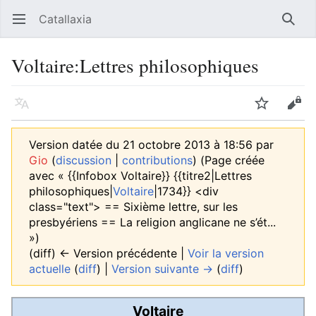
Catallaxia
Ouvrir le menu principal
Reche
Voltaire:Lettres philosophiques
Langue
Suivre
Modifier
Version datée du 21 octobre 2013 à 18:56 par
Gio
(
discussion
|
contributions
)
(Page créée
avec « {{Infobox Voltaire}} {{titre2|Lettres
philosophiques|
Voltaire
|1734}} <div
class="text"> == Sixième lettre, sur les
presbyériens == La religion anglicane ne s’ét...
»)
(diff) ← Version précédente |
Voir la version
actuelle
(
diff
) |
Version suivante →
(
diff
)
Voltaire