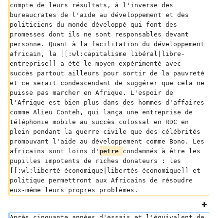
compte de leurs résultats, à l'inverse des 
bureaucrates de l'aide au développement et des 
politiciens du monde développé qui font des 
promesses dont ils ne sont responsables devant 
personne. Quant à la facilitation du développement 
africain, la [[:wl:capitalisme libéral|libre-
entreprise]] a été le moyen expérimenté avec 
succès partout ailleurs pour sortir de la pauvreté 
et ce serait condescendant de suggérer que cela ne 
puisse pas marcher en Afrique. L'espoir de 
l'Afrique est bien plus dans des hommes d'affaires 
comme Alieu Conteh, qui lança une entreprise de 
téléphonie mobile au succès colossal en RDC en 
plein pendant la guerre civile que des célébrités 
promouvant l'aide au développement comme Bono. Les 
africains sont loins d'
petre 
condamnés à être les 
pupilles impotents de riches donateurs : les 
[[:wl:liberté économique|libertés économique]] et 
politique permettront aux Africains de résoudre 
eux-même leurs propres problèmes.
Après cinquante années d'essais et l'équivalent de 