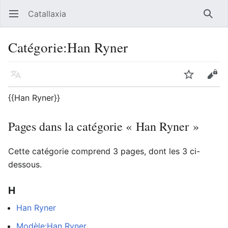
Catallaxia
Ouvrir le menu principal
Reche
Catégorie
:
Han Ryner
Langue
Suivre
Modifier
{{Han Ryner}}
Pages dans la catégorie « Han Ryner »
Cette catégorie comprend 3 pages, dont les 3 ci-
dessous.
H
Han Ryner
Modèle:Han Ryner