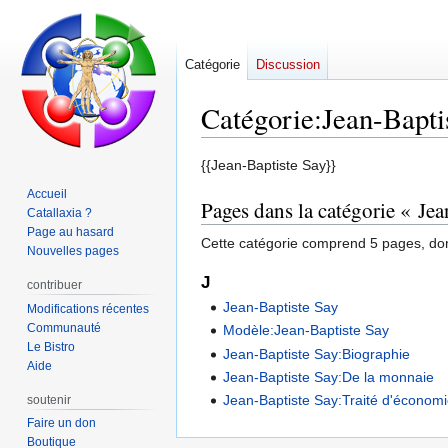
Catégorie
Discussion
Catégorie
:
Jean-Bapti
Aller
Aller
{{Jean-Baptiste Say}}
à
à
Accueil
Pages dans la catégorie « Je
la
la
Catallaxia ?
navigation
recherche
Page au hasard
Cette catégorie comprend 5 pages, don
Nouvelles pages
J
contribuer
Jean-Baptiste Say
Modifications récentes
Communauté
Modèle:Jean-Baptiste Say
Le Bistro
Jean-Baptiste Say:Biographie
Aide
Jean-Baptiste Say:De la monnaie
Jean-Baptiste Say:Traité d'économi
soutenir
Faire un don
Boutique