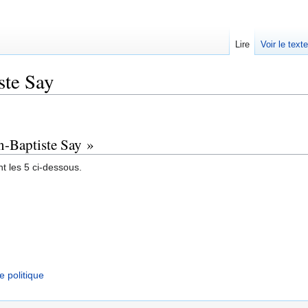
Lire
Voir le text
ste Say
an-Baptiste Say »
t les 5 ci-dessous.
e politique