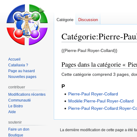
Catégorie
Discussion
Catégorie
:
Pierre-Pau
Aller
Aller
{{Pierre-Paul Royer-Collard}}
à
à
Accueil
Pages dans la catégorie « Pi
la
la
Catallaxia ?
navigation
recherche
Page au hasard
Cette catégorie comprend 3 pages, don
Nouvelles pages
P
contribuer
Pierre-Paul Royer-Collard
Modifications récentes
Communauté
Modèle:Pierre-Paul Royer-Collard
Le Bistro
Pierre-Paul Royer-Collard:Royer-Col
Aide
soutenir
Faire un don
La dernière modification de cette page a été fa
Boutique