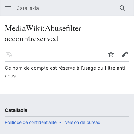
Catallaxia
Ouvrir le menu principal
Reche
MediaWiki
:
Abusefilter-
accountreserved
Langue
Suivre
Modifier
Ce nom de compte est réservé à l’usage du filtre anti-
abus.
Catallaxia
Politique de confidentialité
Version de bureau