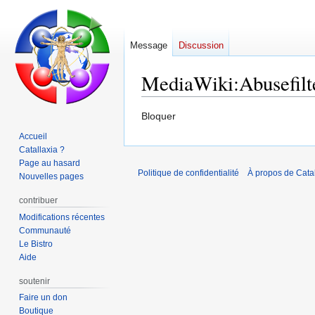
Message
Discussion
MediaWiki
:
Abusefilt
Aller
Aller
Bloquer
à
à
Accueil
la
la
Catallaxia ?
navigation
recherche
Page au hasard
Politique de confidentialité
À propos de Catal
Nouvelles pages
contribuer
Modifications récentes
Communauté
Le Bistro
Aide
soutenir
Faire un don
Boutique