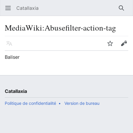
Catallaxia
Ouvrir le menu principal
Reche
MediaWiki
:
Abusefilter-action-tag
Langue
Suivre
Modifier
Baliser
Catallaxia
Politique de confidentialité
Version de bureau