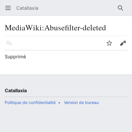
Catallaxia
Ouvrir le menu principal
Reche
MediaWiki
:
Abusefilter-deleted
Langue
Suivre
Modifier
Supprimé
Catallaxia
Politique de confidentialité
Version de bureau